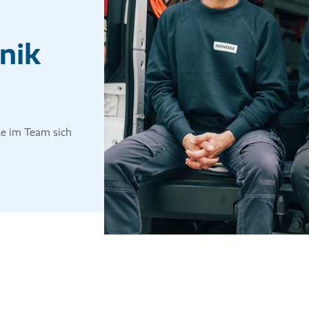
nik
lle im Team sich