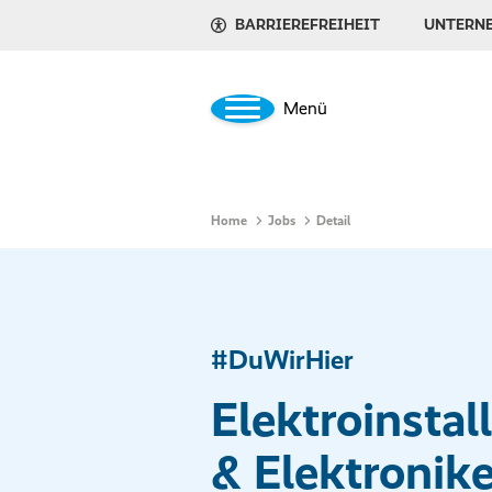
(m/w/d)
BARRIEREFREIHEIT
UNTERN
Menü
Home
Jobs
Detail
#DuWirHier
Elektroinstal
& Elektronike