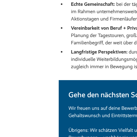
Echte Gemeinschaft:
bei der t
im Rahmen unternehmensweite
Aktionstagen und Firmenläufe
Vereinbarkeit von Beruf + Priv
Planung der Tagestouren, groß
Familienbegriff, der weit über 
Langfristige Perspektiven:
durc
individuelle Weiterbildungsmög
zugleich immer in Bewegung is
Gehe den nächsten Sc
Wir freuen uns auf deine Bewerb
Gehaltswunsch und Eintrittsterm
Übrigens: Wir schätzen Vielfalt 