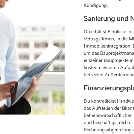
Kündigung.
Sanierung und
Du erhältst Einblicke i
Vertragsfirmen, in die M
Immobilienintegration. D
um das Bauprojektmanag
einzelner Bauprojekte in
kostenrelevanten Aufga
bei vielen Außenterminen
Finanzierungsp
Du kontrollierst Handwer
das Aufstellen der Bilanz
betriebswirtschaftliche
und beschäftigst dich u. 
Rechnungsabgrenzungsp