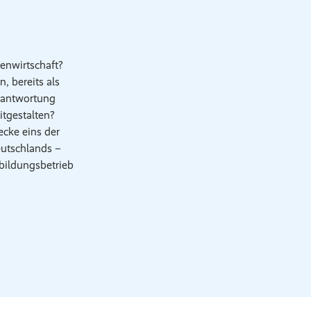
ienwirtschaft?
, bereits als
erantwortung
tgestalten?
ecke eins der
utschlands –
bildungsbetrieb