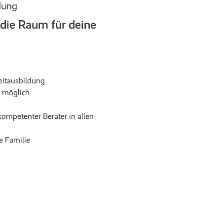
ldung
 die Raum für deine
eitausbildung
s möglich
kompetenter Berater in allen
e Familie